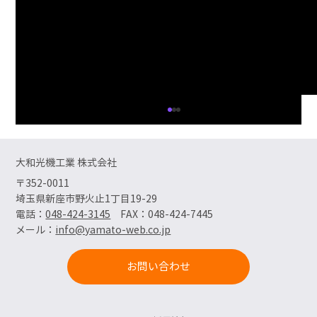
大和光機工業 株式会社
〒352-0011
埼玉県新座市野火止1丁目19-29
夏季休業のお知らせ
電話：
048-424-3145
FAX：048-424-7445
​メール：
info@yamato-web.co.jp
お問い合わせ