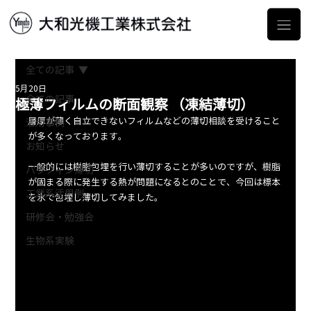
全ての記事
5月20日
極薄フィルムの断面観察 （凍結薄切）
全ての記事
層厚が薄く自立できないフィルムなどの薄切相談を受けること
活用事例
が多くなっております。
お知らせ
一般的には樹脂包埋を行い薄切することが多いのですが、樹脂
パラフィン薄切
が固まる際に発生する熱が問題になるとのことで、今回は標本
工業系活用例
を氷で包埋し薄切してみました。
研修会・勉強会
生物系実験