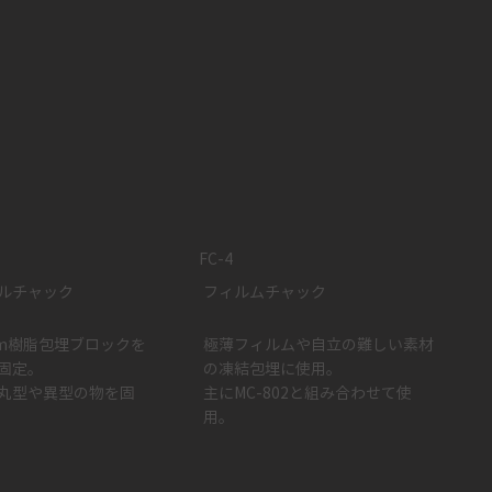
FC-4
ルチャック
フィルムチャック
mm樹脂包埋ブロックを
極薄フィルムや自立の難しい素材
固定。
の凍結包埋に使用。
丸型や異型の物を固
​主にMC-802と組み合わせて使
用。