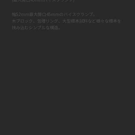
​(最大開口45mmバイスクランプ)
幅52mm最大開口45mmのバイスクランプ。
木ブロック、包埋リング、大型標本試料など様々な標本を
挟み込むシンプルな構造。