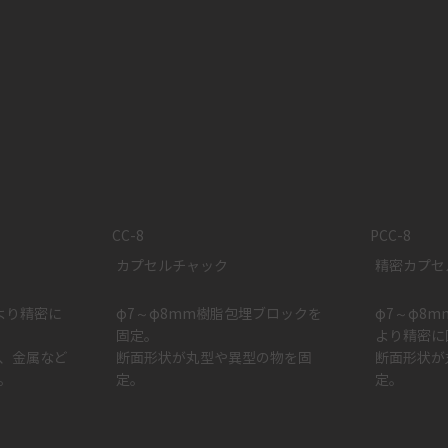
CC-8
PCC-8
カプセルチャック
精密カプセ
より精密に
φ7～φ8mm樹脂包埋ブロックを
φ7～φ8
固定。
より精密に
盤、金属など
断面形状が丸型や異型の物を固
断面形状が
。
定。
定。