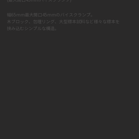
​(最大開口45mmバイスクランプ)
幅65mm最大開口45mmのバイスクランプ。
木ブロック、包埋リング、大型標本試料など様々な標本を
挟み込むシンプルな構造。