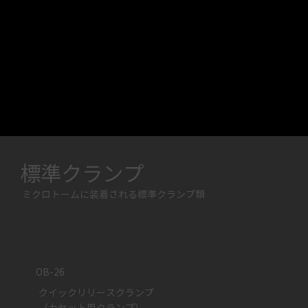
標準クランプ
ミクロトームに装着される標準クランプ類
OB-26
クイックリリースクランプ