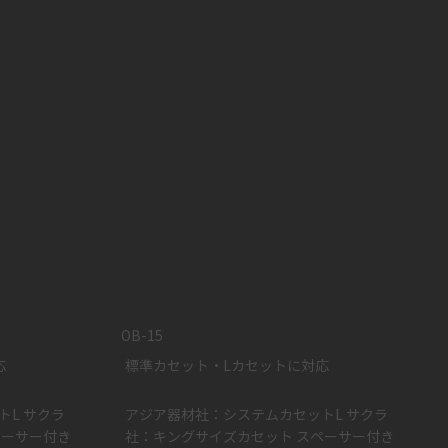
OB-15
応
標準カセット・Lカセットに対応
L サクラ
アジア器材社：システムカセットL サクラ
ペーサー付き
社：キングサイズカセット スペーサー付き