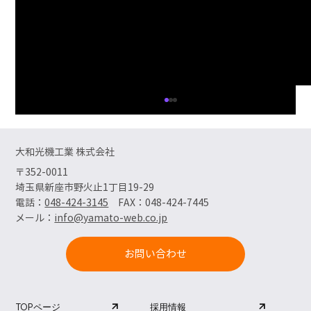
大和光機工業 株式会社
〒352-0011
埼玉県新座市野火止1丁目19-29
夏季休業のお知らせ
電話：
048-424-3145
FAX：048-424-7445
​メール：
info@yamato-web.co.jp
お問い合わせ
採用情報
TOPページ