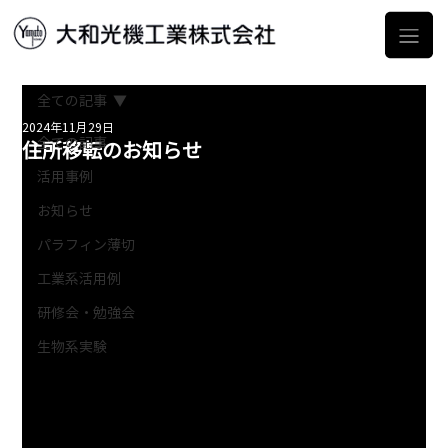
全ての記事
2024年11月29日
住所移転のお知らせ
全ての記事
活用事例
お知らせ
パラフィン薄切
工業系活用例
研修会・勉強会
生物系実験